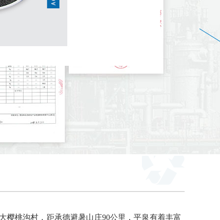
大樱桃沟村，距承德避暑山庄90公里，平泉有着丰富