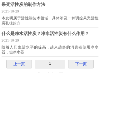
果壳活性炭的制作方法
2021-10-29
本发明属于活性炭技术领域，具体涉及一种调控果壳活性
炭孔径的方
什么是净水活性炭？净水活性炭有什么作用？
2021-10-29
随着人们生活水平的提高，越来越多的消费者使用净水
器，但净水器
1
上一页
下一页
共 11 条 共 2 页
15097886890
在线留言
地 址：河北省承德市平泉县卧龙镇大樱桃沟
总经理：
蔡朋远 15097886890